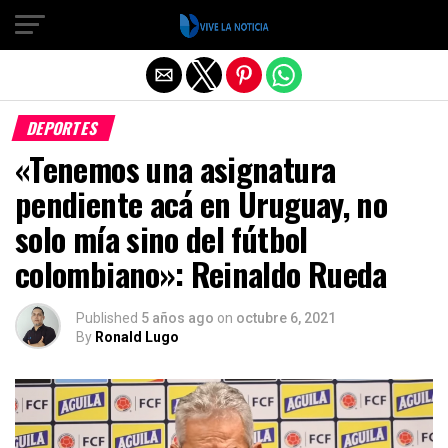
Salir de la versión móvil
DEPORTES
«Tenemos una asignatura
pendiente acá en Uruguay, no
solo mía sino del fútbol
colombiano»: Reinaldo Rueda
Published
5 años ago
on
octubre 6, 2021
By
Ronald Lugo