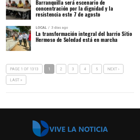
Barranquilla será escenario de
concentración por la dignidad y la
resistencia este 7 de agosto
LOCAL
3 días ago
La transformación integral del barrio Sitio
Hermoso de Soledad está en marcha
PAGE 1 OF 1313
1
2
3
4
5
NEXT ›
LAST »