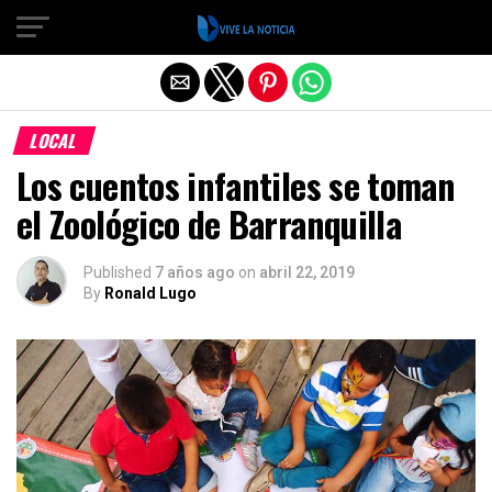
Salir de la versión móvil
LOCAL
Los cuentos infantiles se toman
el Zoológico de Barranquilla
Published
7 años ago
on
abril 22, 2019
By
Ronald Lugo