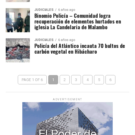
JUDICIALES
6 años ago
Binomio Policía – Comunidad logra
recuperación de elementos hurtados en
iglesia La Candelaria de Malambo
JUDICIALES
6 años ago
Policía del Atlántico incauta 70 bultos de
carbón vegetal en Hibácharo
PAGE 1 OF 6
1
2
3
4
5
6
ADVERTISEMENT