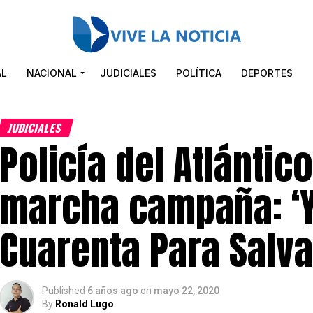
AL
NACIONAL
JUDICIALES
POLÍTICA
DEPORTES
JUDICIALES
Policía del Atlántic
marcha campaña: ‘
Cuarenta Para Salva
Published
6 años ago
on
mayo 22, 2020
By
Ronald Lugo