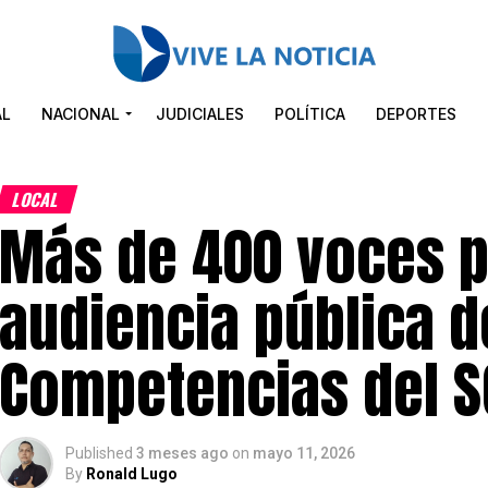
AL
NACIONAL
JUDICIALES
POLÍTICA
DEPORTES
LOCAL
Más de 400 voces pa
audiencia pública d
Competencias del S
Published
3 meses ago
on
mayo 11, 2026
By
Ronald Lugo