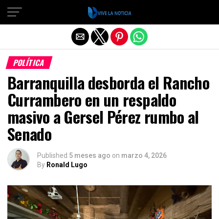
Salir de la versión móvil
POLÍTICA
Barranquilla desborda el Rancho
Currambero en un respaldo
masivo a Gersel Pérez rumbo al
Senado
Published
5 meses ago
on
marzo 4, 2026
By
Ronald Lugo