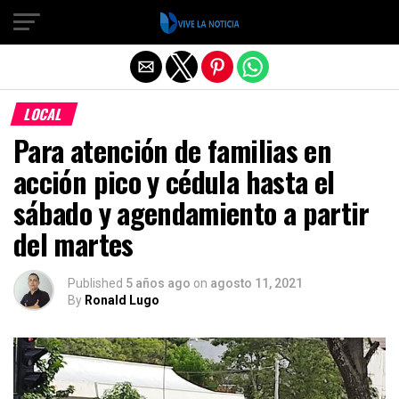
Salir de la versión móvil
LOCAL
Para atención de familias en
acción pico y cédula hasta el
sábado y agendamiento a partir
del martes
Published
5 años ago
on
agosto 11, 2021
By
Ronald Lugo