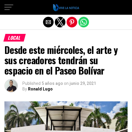
Salir de la versión móvil
LOCAL
Desde este miércoles, el arte y
sus creadores tendrán su
espacio en el Paseo Bolívar
Published
5 años ago
on
junio 29, 2021
By
Ronald Lugo