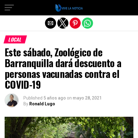
Salir de la versión móvil
LOCAL
Este sábado, Zoológico de
Barranquilla dará descuento a
personas vacunadas contra el
COVID-19
Published
5 años ago
on
mayo 28, 2021
By
Ronald Lugo