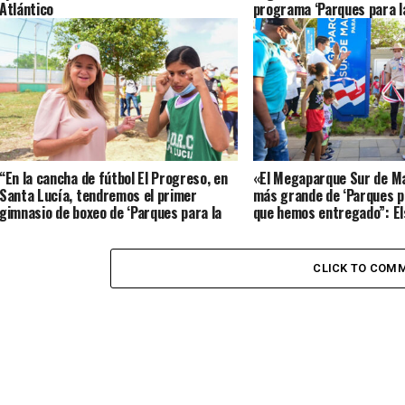
Atlántico
programa ‘Parques para l
“En la cancha de fútbol El Progreso, en
«El Megaparque Sur de Ma
Santa Lucía, tendremos el primer
más grande de ‘Parques p
gimnasio de boxeo de ‘Parques para la
que hemos entregado”: E
Gente”: Elsa Noguera
CLICK TO COM