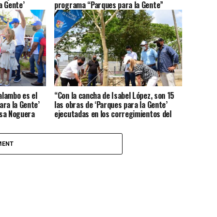
a Gente’
programa “Parques para la Gente”
lambo es el
“Con la cancha de Isabel López, son 15
ara la Gente’
las obras de ‘Parques para la Gente’
lsa Noguera
ejecutadas en los corregimientos del
Atlántico”: Elsa Noguera
MENT