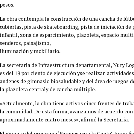
pesos.
La obra contempla la construcción de una cancha de fútbo
cubiertas, pista de skateboarding, pista de iniciación de
infantil, zona de esparcimiento, plazoleta, espacio mult
senderos, paisajismo,
iluminación y mobiliario.
La secretaria de Infraestructura departamental, Nury Logre
es del 19 por ciento de ejecución yse realizan actividad
andenes de gimnasio biosaludable y del área de juegos d
la plazoleta centraly de cancha múltiple.
«Actualmente, la obra tiene activos cinco frentes de trab
la comunidad. De esta forma, avanzamos de acuerdo con 
aproximadamente cuatro meses», afirmó la Secretaria.
El gerente del programa ‘Parques para la Gente’, Jorge Áv