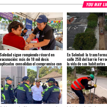
YOU MAY LI
Soledad sigue rompiendo récord en
En Soledad: la transforma
vacunación: más de 18 mil dosis
calle 25B del barrio Ferro
aplicadas consolidan el compromiso con
la vida de sus habitantes
la salud de sus habitantes