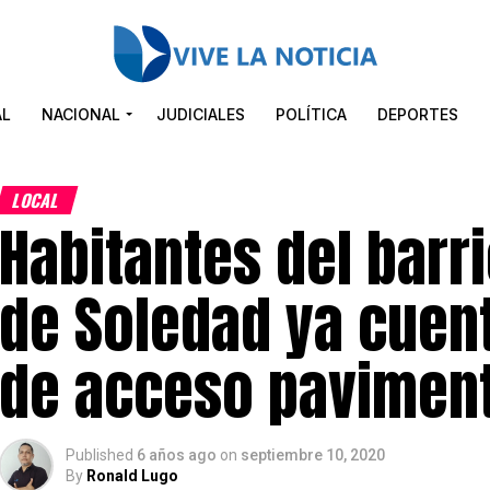
AL
NACIONAL
JUDICIALES
POLÍTICA
DEPORTES
LOCAL
Habitantes del barr
de Soledad ya cuen
de acceso pavimen
Published
6 años ago
on
septiembre 10, 2020
By
Ronald Lugo