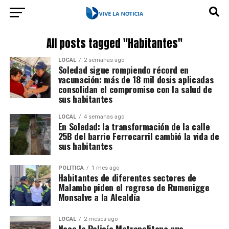
All posts tagged "Habitantes"
LOCAL
2 semanas ago
Soledad sigue rompiendo récord en
vacunación: más de 18 mil dosis aplicadas
consolidan el compromiso con la salud de
sus habitantes
LOCAL
4 semanas ago
En Soledad: la transformación de la calle
25B del barrio Ferrocarril cambió la vida de
sus habitantes
POLÍTICA
1 mes ago
Habitantes de diferentes sectores de
Malambo piden el regreso de Rumenigge
Monsalve a la Alcaldía
LOCAL
2 meses ago
Nace la Policía Metropolitana que