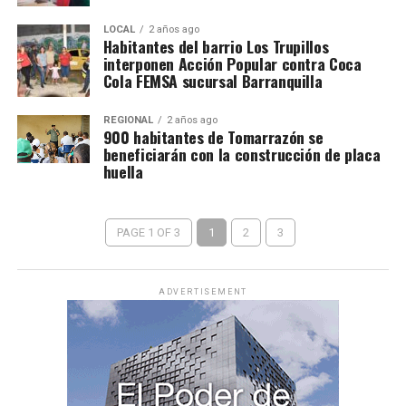
LOCAL
2 años ago
Habitantes del barrio Los Trupillos
interponen Acción Popular contra Coca
Cola FEMSA sucursal Barranquilla
REGIONAL
2 años ago
900 habitantes de Tomarrazón se
beneficiarán con la construcción de placa
huella
PAGE 1 OF 3
1
2
3
ADVERTISEMENT