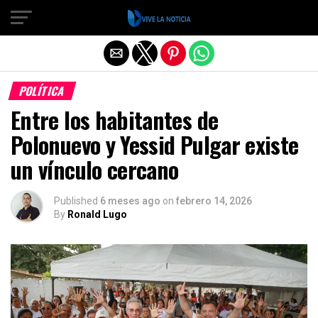
Salir de la versión móvil
POLÍTICA
Entre los habitantes de
Polonuevo y Yessid Pulgar existe
un vínculo cercano
Published
6 meses ago
on
febrero 14, 2026
By
Ronald Lugo