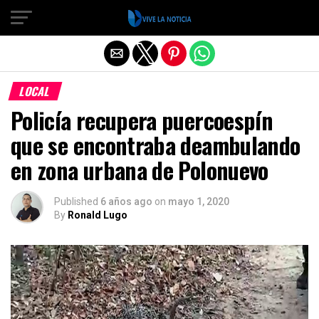
Salir de la versión móvil
LOCAL
Policía recupera puercoespín
que se encontraba deambulando
en zona urbana de Polonuevo
Published
6 años ago
on
mayo 1, 2020
By
Ronald Lugo