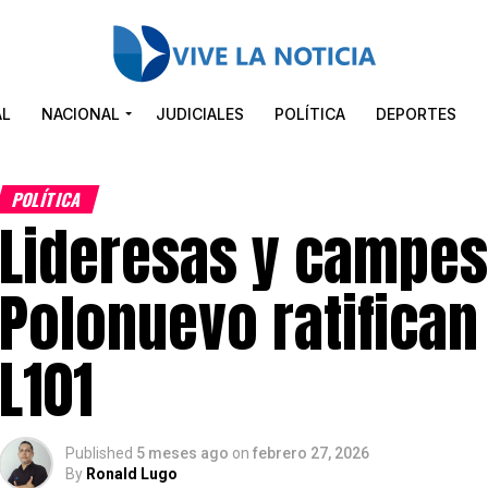
AL
NACIONAL
JUDICIALES
POLÍTICA
DEPORTES
POLÍTICA
Lideresas y campes
Polonuevo ratifican
L101
Published
5 meses ago
on
febrero 27, 2026
By
Ronald Lugo