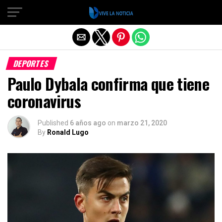
Salir de la versión móvil
DEPORTES
Paulo Dybala confirma que tiene
coronavirus
Published
6 años ago
on
marzo 21, 2020
By
Ronald Lugo