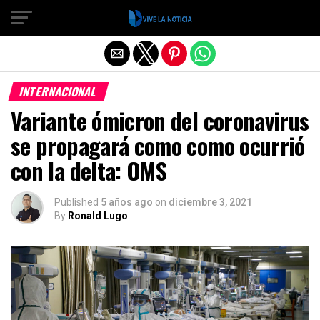
Salir de la versión móvil
INTERNACIONAL
Variante ómicron del coronavirus
se propagará como como ocurrió
con la delta: OMS
Published
5 años ago
on
diciembre 3, 2021
By
Ronald Lugo