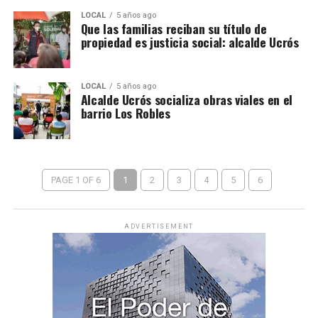
LOCAL
5 años ago
Que las familias reciban su título de
propiedad es justicia social: alcalde Ucrós
LOCAL
5 años ago
Alcalde Ucrós socializa obras viales en el
barrio Los Robles
PAGE 1 OF 6
1
2
3
4
5
6
ADVERTISEMENT