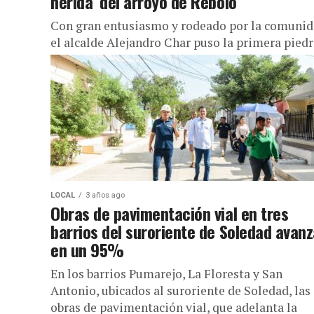
herida’ del arroyo de Rebolo
Con gran entusiasmo y rodeado por la comunid
el alcalde Alejandro Char puso la primera piedr
que marca el inicio de la construcción de la
cubierta...
LOCAL
3 años ago
Obras de pavimentación vial en tres
barrios del suroriente de Soledad avan
en un 95%
En los barrios Pumarejo, La Floresta y San
Antonio, ubicados al suroriente de Soledad, las
obras de pavimentación vial, que adelanta la