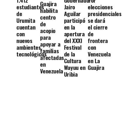
1.412
Gobernador
Por
Guajira
estudiantes
Jairo
elecciones
habilita
de
Aguilar
presidenciales
centro
Urumita
participó
se dará
de
cuentan
en la
el cierre
acopio
con
apertura
de
para
nuevos
del XXXI
frontera
apoyar a
ambientes
Festival
con
familias
tecnológicos
de la
Venezuela
afectadas
Cultura
en La
en
Wayuu en
Guajira
Venezuela
Uribia