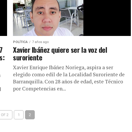
POLÍTICA
7 años ago
7
Xavier Ibáñez quiere ser la voz del
s:
suroriente
Xavier Enrique Ibáñez Noriega, aspira a ser
elegido como edil de la Localidad Suroriente de
a
Barranquilla. Con 28 años de edad, este Técnico
por Competencias en...
d
 OF 2
1
2