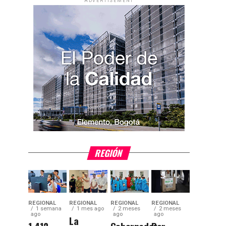
ADVERTISEMENT
REGIÓN
REGIONAL
REGIONAL
REGIONAL
REGIONAL
1 semana
1 mes ago
2 meses
2 meses
ago
ago
ago
La