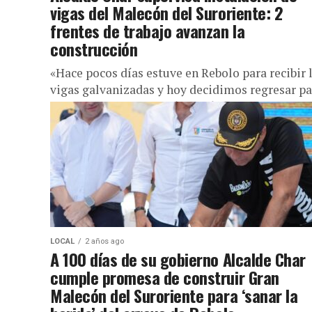
vigas del Malecón del Suroriente: 2
frentes de trabajo avanzan la
construcción
«Hace pocos días estuve en Rebolo para recibir 
vigas galvanizadas y hoy decidimos regresar pa
supervisar la instalación y así tapar de una vez
por...
LOCAL
2 años ago
A 100 días de su gobierno Alcalde Char
cumple promesa de construir Gran
Malecón del Suroriente para ‘sanar la