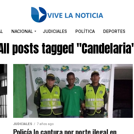
AL
NACIONAL
JUDICIALES
POLÍTICA
DEPORTES
All posts tagged "Candelaria
JUDICIALES
7 años ago
Policía lo captura por porte ilegal en