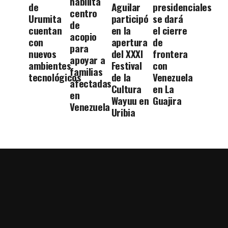
habilita
de
Aguilar
presidenciales
centro
Urumita
participó
se dará
de
cuentan
en la
el cierre
acopio
con
apertura
de
para
nuevos
del XXXI
frontera
apoyar a
ambientes
Festival
con
familias
tecnológicos
de la
Venezuela
afectadas
Cultura
en La
en
Wayuu en
Guajira
Venezuela
Uribia