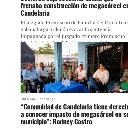
frenaba construcción de megacárcel e
Candelaria
El Juzgado Promiscuo de Familia del Circuito d
Sabanalarga ordenó revocar la sentencia
impugnada por el Juzgado Primero Promiscuo
Municipal de Candelaria, que frenaba la
construcción...
POLÍTICA
7 años ago
“Comunidad de Candelaria tiene derec
a conocer impacto de megacárcel en s
municipio”: Rodney Castro