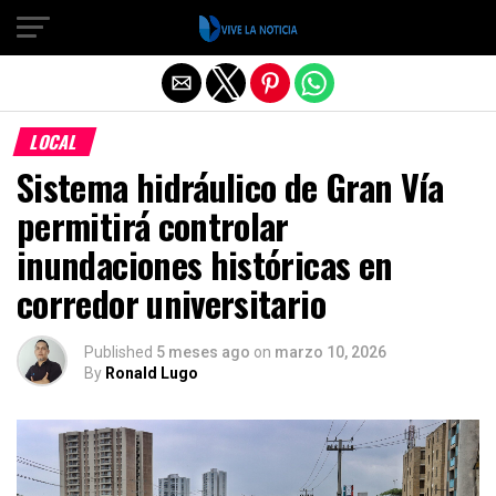
Salir de la versión móvil
LOCAL
Sistema hidráulico de Gran Vía
permitirá controlar
inundaciones históricas en
corredor universitario
Published
5 meses ago
on
marzo 10, 2026
By
Ronald Lugo