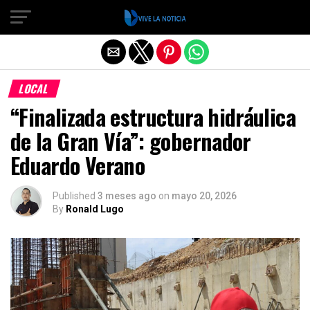
Salir de la versión móvil
LOCAL
“Finalizada estructura hidráulica
de la Gran Vía”: gobernador
Eduardo Verano
Published
3 meses ago
on
mayo 20, 2026
By
Ronald Lugo