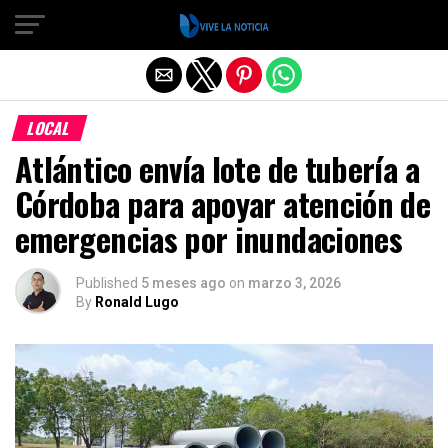
Salir de la versión móvil
LOCAL
Atlántico envía lote de tubería a
Córdoba para apoyar atención de
emergencias por inundaciones
Published
5 meses ago
on
marzo 3, 2026
By
Ronald Lugo