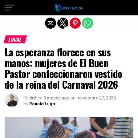
Salir de la versión móvil
LOCAL
La esperanza florece en sus
manos: mujeres de El Buen
Pastor confeccionaron vestido
de la reina del Carnaval 2026
Published
8 meses ago
on
noviembre 27, 2025
By
Ronald Lugo