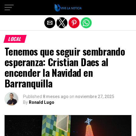
Salir de la versión móvil
LOCAL
Tenemos que seguir sembrando
esperanza: Cristian Daes al
encender la Navidad en
Barranquilla
Published
8 meses ago
on
noviembre 27, 2025
By
Ronald Lugo