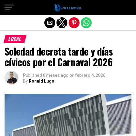
Salir de la versión móvil
LOCAL
Soledad decreta tarde y días
cívicos por el Carnaval 2026
Published
6 meses ago
on
febrero 4, 2026
By
Ronald Lugo