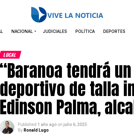
AL
NACIONAL
JUDICIALES
POLÍTICA
DEPORTES
LOCAL
“Baranoa tendrá un
deportivo de talla i
Edinson Palma, alca
Published
1 año ago
on
julio 6, 2025
By
Ronald Lugo