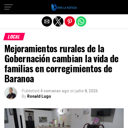
Salir de la versión móvil
LOCAL
Mejoramientos rurales de la
Gobernación cambian la vida de
familias en corregimientos de
Baranoa
Published
4 semanas ago
on
julio 8, 2026
By
Ronald Lugo