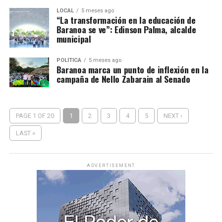
LOCAL
5 meses ago
“La transformación en la educación de
Baranoa se ve”: Edinson Palma, alcalde
municipal
POLÍTICA
5 meses ago
Baranoa marca un punto de inflexión en la
campaña de Nello Zabarain al Senado
PAGE 1 OF 20
1
2
3
4
5
NEXT ›
LAST »
ADVERTISEMENT