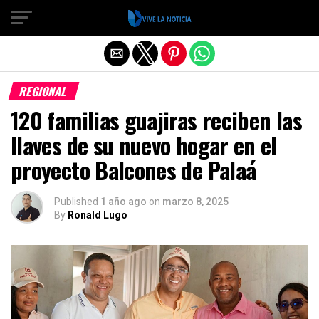
Salir de la versión móvil
REGIONAL
120 familias guajiras reciben las
llaves de su nuevo hogar en el
proyecto Balcones de Palaá
Published
1 año ago
on
marzo 8, 2025
By
Ronald Lugo