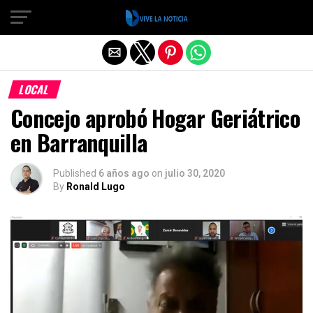
Salir de la versión móvil
LOCAL
Concejo aprobó Hogar Geriátrico
en Barranquilla
Published
6 años ago
on
julio 30, 2020
By
Ronald Lugo