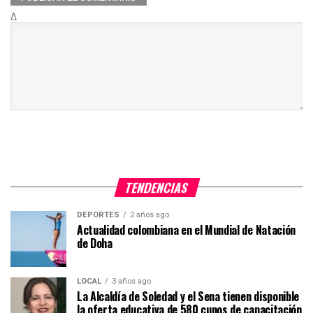
Δ
TENDENCIAS
DEPORTES
2 años ago
Actualidad colombiana en el Mundial de Natación
de Doha
LOCAL
3 años ago
La Alcaldía de Soledad y el Sena tienen disponible
la oferta educativa de 580 cupos de capacitación