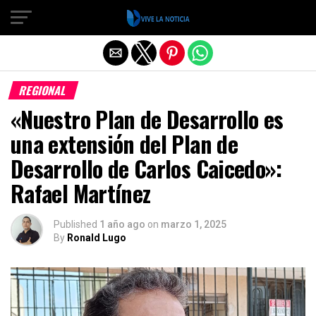
Salir de la versión móvil
REGIONAL
«Nuestro Plan de Desarrollo es
una extensión del Plan de
Desarrollo de Carlos Caicedo»:
Rafael Martínez
Published
1 año ago
on
marzo 1, 2025
By
Ronald Lugo