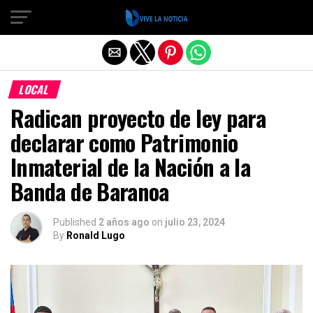
Salir de la versión móvil
LOCAL
Radican proyecto de ley para
declarar como Patrimonio
Inmaterial de la Nación a la
Banda de Baranoa
Published
2 años ago
on
julio 23, 2024
By
Ronald Lugo