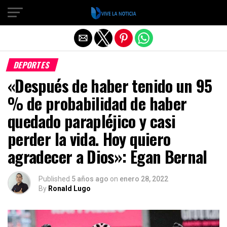
Salir de la versión móvil
DEPORTES
«Después de haber tenido un 95
% de probabilidad de haber
quedado parapléjico y casi
perder la vida. Hoy quiero
agradecer a Dios»: Egan Bernal
Published
5 años ago
on
enero 28, 2022
By
Ronald Lugo