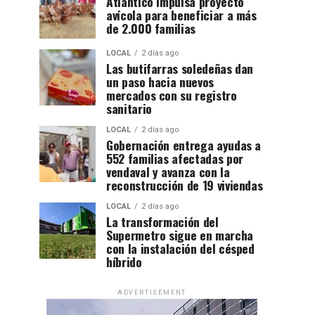
Atlántico impulsa proyecto
avícola para beneficiar a más
de 2.000 familias
LOCAL
2 días ago
Las butifarras soledeñas dan
un paso hacia nuevos
mercados con su registro
sanitario
LOCAL
2 días ago
Gobernación entrega ayudas a
552 familias afectadas por
vendaval y avanza con la
reconstrucción de 19 viviendas
LOCAL
2 días ago
La transformación del
Supermetro sigue en marcha
con la instalación del césped
híbrido
ADVERTISEMENT