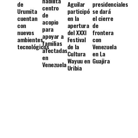
habilita
de
Aguilar
presidenciales
centro
Urumita
participó
se dará
de
cuentan
en la
el cierre
acopio
con
apertura
de
para
nuevos
del XXXI
frontera
apoyar a
ambientes
Festival
con
familias
tecnológicos
de la
Venezuela
afectadas
Cultura
en La
en
Wayuu en
Guajira
Venezuela
Uribia