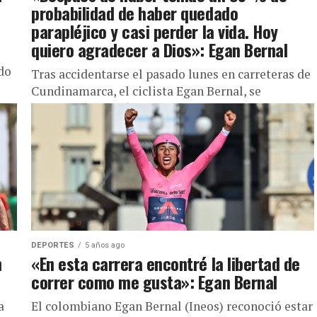
probabilidad de haber quedado
parapléjico y casi perder la vida. Hoy
quiero agradecer a Dios»: Egan Bernal
do
Tras accidentarse el pasado lunes en carreteras de
Cundinamarca, el ciclista Egan Bernal, se
pronunció a través de sus redes sociales, dando
gracias a Dios y...
DEPORTES
5 años ago
n
«En esta carrera encontré la libertad de
correr como me gusta»: Egan Bernal
a
El colombiano Egan Bernal (Ineos) reconoció estar