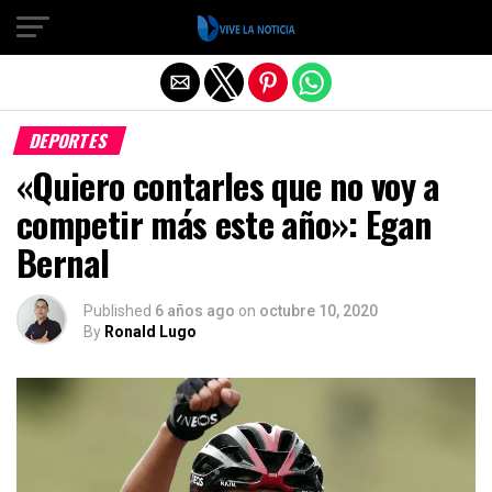
Salir de la versión móvil
DEPORTES
«Quiero contarles que no voy a
competir más este año»: Egan
Bernal
Published
6 años ago
on
octubre 10, 2020
By
Ronald Lugo