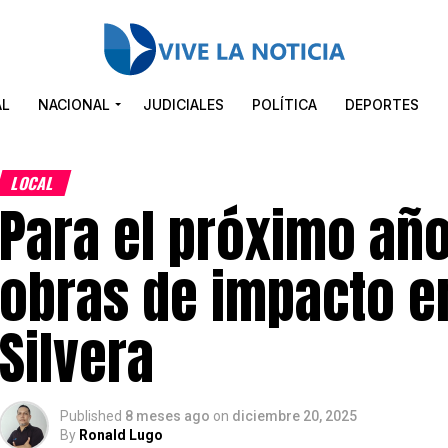
AL
NACIONAL
JUDICIALES
POLÍTICA
DEPORTES
LOCAL
Para el próximo añ
obras de impacto e
Silvera
Published
8 meses ago
on
diciembre 20, 2025
By
Ronald Lugo