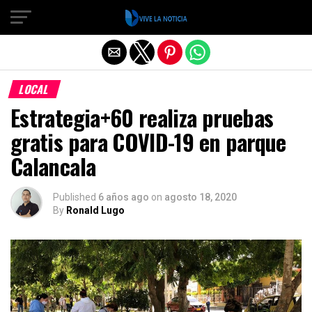
Salir de la versión móvil
LOCAL
Estrategia+60 realiza pruebas
gratis para COVID-19 en parque
Calancala
Published
6 años ago
on
agosto 18, 2020
By
Ronald Lugo