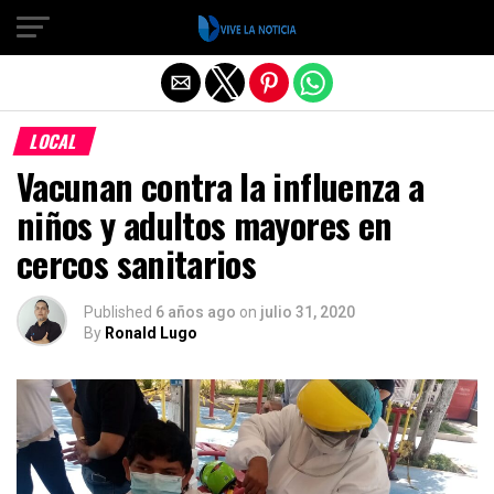
Salir de la versión móvil
LOCAL
Vacunan contra la influenza a
niños y adultos mayores en
cercos sanitarios
Published
6 años ago
on
julio 31, 2020
By
Ronald Lugo