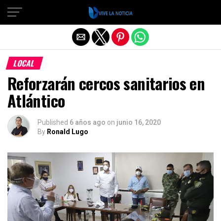
Salir de la versión móvil
LOCAL
Reforzarán cercos sanitarios en
Atlántico
Published
6 años ago
on
junio 16, 2020
By
Ronald Lugo