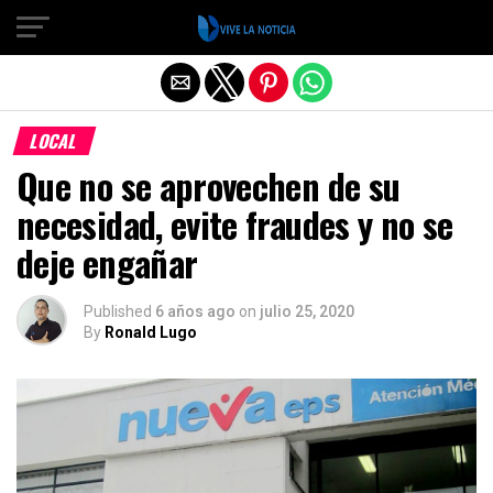
Salir de la versión móvil
LOCAL
Que no se aprovechen de su
necesidad, evite fraudes y no se
deje engañar
Published
6 años ago
on
julio 25, 2020
By
Ronald Lugo