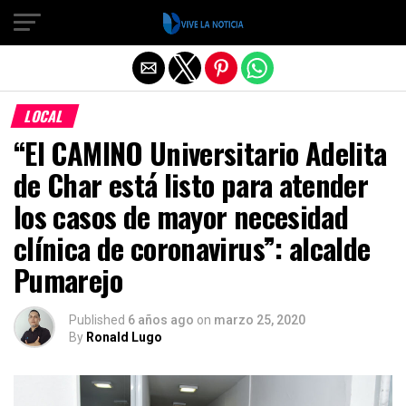
Salir de la versión móvil
LOCAL
“El CAMINO Universitario Adelita
de Char está listo para atender
los casos de mayor necesidad
clínica de coronavirus”: alcalde
Pumarejo
Published
6 años ago
on
marzo 25, 2020
By
Ronald Lugo