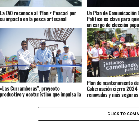
La FAO reconoce al ‘Plan + Pescao’ por
Un Plan de Comunicación 
su impacto en la pesca artesanal
Político es clave para qui
un cargo de elección popu
Mancera
Plan de mantenimiento de
«Las Curramberas”, proyecto
Gobernación cierra 2024 
productivo y ecoturístico que impulsa la
renovadas y más seguras
C.R.A en ciénaga de Mallorquín
CLICK TO COM