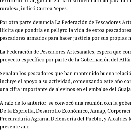
territorio rural, garantizar la institucionalidad para la 
rurales», indicó Currea Yepes.
Por otra parte denuncia La Federación de Pescadores Arte
ilícita que pondría en peligro la vida de estos pescadore
pescadores armados para hacer justicia por sus propias 
La Federación de Pescadores Artesanales, espera que co
proyecto específico por parte de la Gobernación del Atlán
Señalan los pescadores que han mantenido buena relaci
incluye el apoyo a su actividad, comenzando este año co
una cifra importante de alevinos en el embalse del Guaja
A raíz de lo anterior se convocó una reunión con la gob
De la Espriella, Desarrollo Económico, Aunap, Corporac
Procuraduría Agraria, Defensoría del Pueblo, y Alcaldes 
presente año.