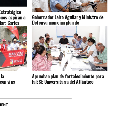
Estratégico
Gobernador Jairo Aguilar y Ministro de
enes aspiran a
Defensa anuncian plan de
lar: Carlos
fortalecimiento para enfrentar la
violencia
 la
Aprueban plan de fortalecimiento para
con vías
la ESE Universitaria del Atlántico
MENT