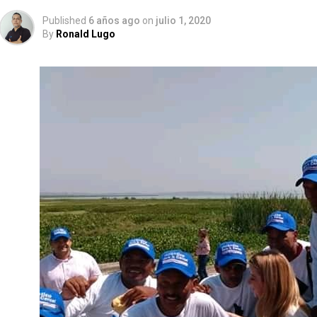
Published
6 años ago
on
julio 1, 2020
By
Ronald Lugo