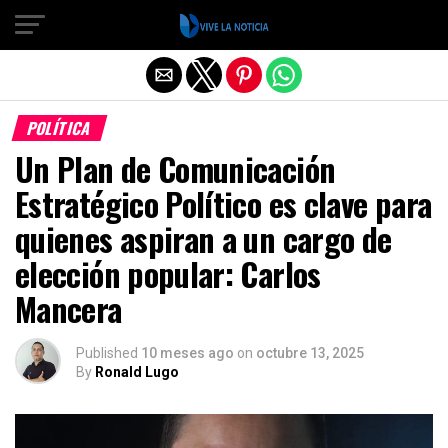
Salir de la versión móvil
POLÍTICA
Un Plan de Comunicación
Estratégico Político es clave para
quienes aspiran a un cargo de
elección popular: Carlos
Mancera
Published
10 meses ago
on
octubre 13, 2025
By
Ronald Lugo