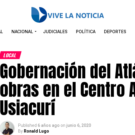
AL
NACIONAL
JUDICIALES
POLÍTICA
DEPORTES
LOCAL
Gobernación del Atl
obras en el Centro 
Usiacurí
Published
6 años ago
on
junio 6, 2020
By
Ronald Lugo