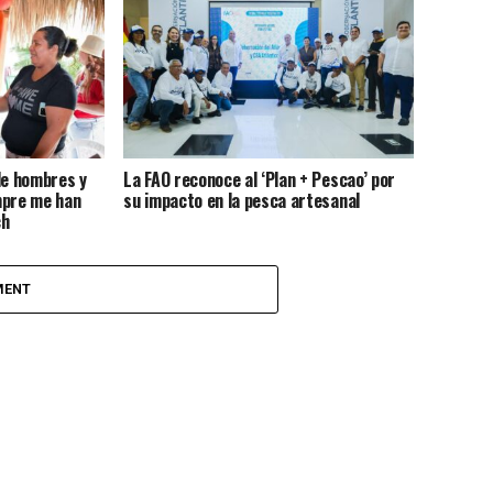
de hombres y
La FAO reconoce al ‘Plan + Pescao’ por
mpre me han
su impacto en la pesca artesanal
ch
MENT