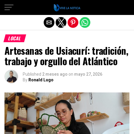
Salir de la versión móvil
LOCAL
Artesanas de Usiacurí: tradición,
trabajo y orgullo del Atlántico
Published
2 meses ago
on
mayo 27, 2026
By
Ronald Lugo