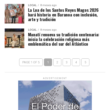
LOCAL
8 meses ago
La Loa de los Santos Reyes Magos 2026
hará historia en Baranoa con inclusión,
arte y tradición
LOCAL
8 meses ago
Manatí renueva su tradición centenaria:
inicia la celebración religiosa más
emblemática del sur del Atlántico
PAGE 1 OF 5
1
2
3
4
5
ADVERTISEMENT