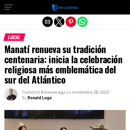
Salir de la versión móvil
LOCAL
Manatí renueva su tradición
centenaria: inicia la celebración
religiosa más emblemática del
sur del Atlántico
Published
8 meses ago
on
noviembre 28, 2025
By
Ronald Lugo