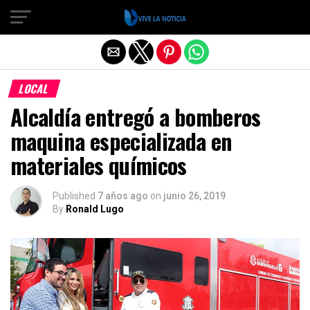
Salir de la versión móvil
LOCAL
Alcaldía entregó a bomberos
maquina especializada en
materiales químicos
Published
7 años ago
on
junio 26, 2019
By
Ronald Lugo